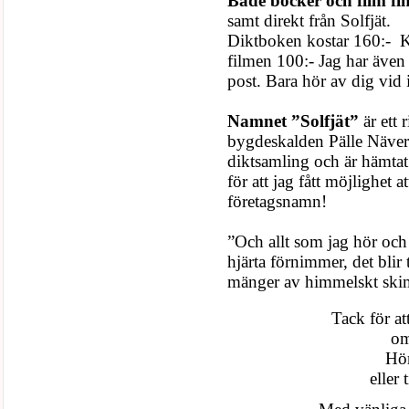
Både böcker och film fi
samt direkt från Solfjät.
Diktboken kostar 160:- Ko
filmen 100:- Jag har även 
post. Bara hör av dig vid i
Namnet ”Solfjät”
är ett 
bygdeskalden Pälle Näver.
diktsamling och är hämta
för att jag fått möjlighet 
företagsnamn!
”Och allt som jag hör och
hjärta förnimmer, det blir 
mänger av himmelskt ski
Tack för att
om
Hör
eller