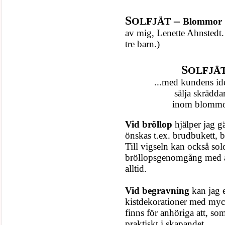
S
–
OLFJÄT
Blommor
av mig,
Lenette Ahnstedt
tre barn.)
S
OLFJÄT´s
...med kundens id
sälja skrädda
inom blommor
Vid bröllop
hjälper jag 
önskas t.ex. brudbukett,
Till vigseln kan också so
bröllopsgenomgång med an
alltid.
Vid begravning
kan jag 
kistdekorationer med myc
finns för anhöriga att, som 
praktiskt i skapandet.