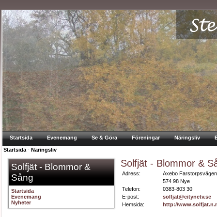
Startsida
Evenemang
Se & Göra
Föreningar
Näringsliv
Startsida
-
Näringsliv
Solfjät - Blommor & S
Solfjät - Blommor &
Adress:
Axebo Farstorpsvägen
Sång
574 98 Nye
Telefon:
0383-803 30
Startsida
Evenemang
E-post:
solfjat@citynetv.se
Nyheter
Hemsida:
http://www.solfjat.n.