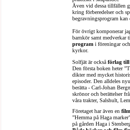
Även vid dessa tillfällen g
kring förberedelser och s
begravningsprogram kan oc
För övrigt komponerar j
barnkör samt medverkar t
program
i föreningar oc
kyrkor.
Solfjät är också
förlag ti
Den första boken heter 
dikter med mycket historis
episoder. Den alldeles n
berätta - Carl-Johan Bergm
skrönor och berättelser fr
våra trakter, Salshult, Le
Företaget har även en
fil
”Hemma på Haga marker” s
på gården Haga i Stenber