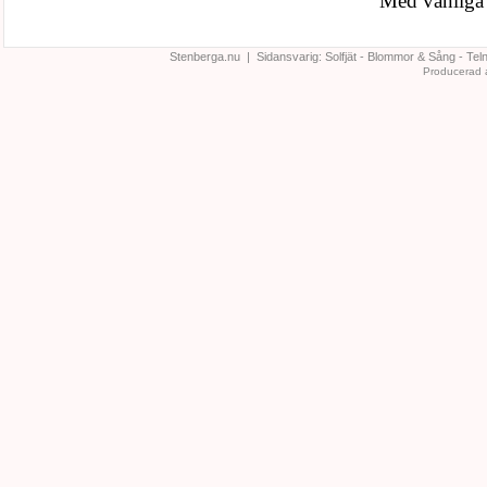
Med vänliga
Stenberga.nu | Sidansvarig:
Solfjät - Blommor & Sång
- Tel
Producerad 