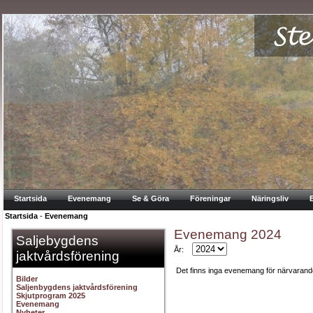
Startsida
Evenemang
Se & Göra
Föreningar
Näringsliv
Startsida
-
Evenemang
Evenemang 2024
Saljebygdens
År:
jaktvårdsförening
Det finns inga evenemang för närvarand
Bilder
Saljenbygdens jaktvårdsförening
Skjutprogram 2025
Evenemang
Nyheter