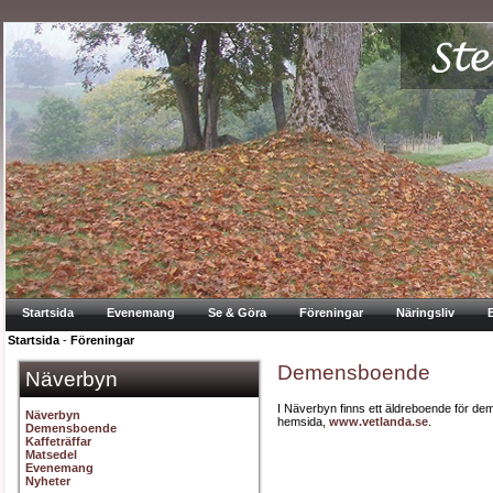
Startsida
Evenemang
Se & Göra
Föreningar
Näringsliv
Startsida
-
Föreningar
Demensboende
Näverbyn
I Näverbyn finns ett äldreboende för de
Näverbyn
hemsida,
www.vetlanda.se
.
Demensboende
Kaffeträffar
Matsedel
Evenemang
Nyheter