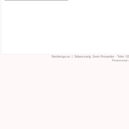
Stenberga.nu | Sidansvarig:
Sven Rosander
- Telnr:
0
Producerad 