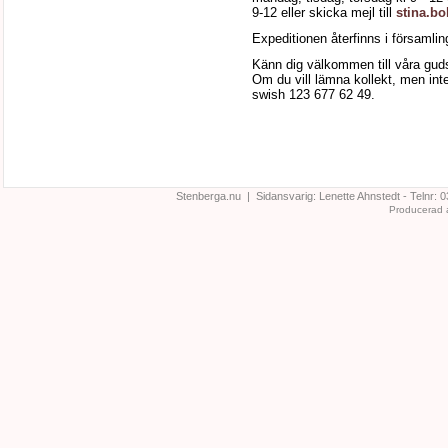
9-12 eller skicka mejl till
stina.b
Expeditionen återfinns i församli
Känn dig välkommen till våra guds
Om du vill lämna kollekt, men inte
swish 123 677 62 49.
Stenberga.nu | Sidansvarig:
Lenette Ahnstedt
- Telnr:
0
Producerad 