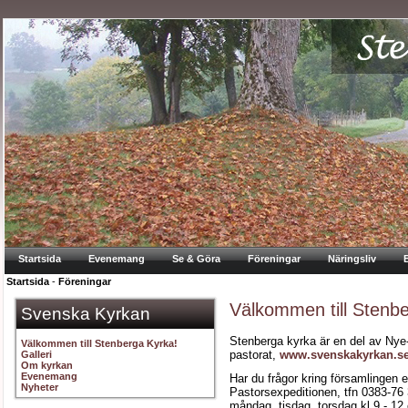
Startsida
Evenemang
Se & Göra
Föreningar
Näringsliv
Startsida
-
Föreningar
Välkommen till Stenb
Svenska Kyrkan
Stenberga kyrka är en del av Nye
Välkommen till Stenberga Kyrka!
pastorat,
www.svenskakyrkan.se
Galleri
Om kyrkan
Evenemang
Har du frågor kring församlingen el
Nyheter
Pastorsexpeditionen, tfn 0383-76 
måndag, tisdag, torsdag kl 9 - 12