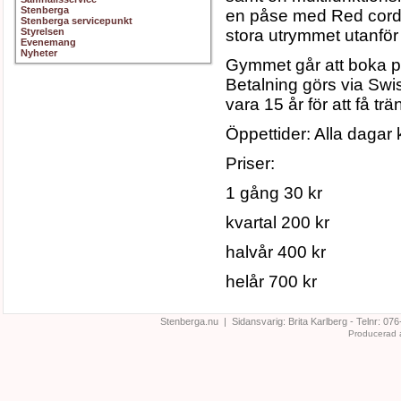
Stenberga
en påse med Red cord
Stenberga servicepunkt
Styrelsen
stora utrymmet utanfö
Evenemang
Nyheter
Gymmet går att boka på
Betalning görs via Sw
vara 15 år för att få t
Öppettider: Alla dagar 
Priser:
1 gång 30 kr
kvartal 200 kr
halvår 400 kr
helår 700 kr
Stenberga.nu | Sidansvarig:
Brita Karlberg
- Telnr:
076
Producerad 