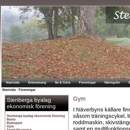
Startsida
Evenemang
Se & Göra
Föreningar
Näringsliv
Startsida
-
Föreningar
Gym
Stenberga byalag
ekonomisk förening
I Näverbyns källare f
såsom träningscykel, 
Stenberga byalag ekonomisk förening
Bastu
roddmaskin, skivstänge
Byaloppet
Gym
samt en multifunktions
Samhällsservice